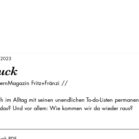
pressum
 2023
uck
ternMagazin Fritz+Fränzi //
ich im Alltag mit seinen unendlichen To-do-Listen permanent
t das? Und vor allem: Wie kommen wir da wieder raus?
uck
.PDF