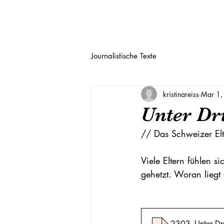
Home
Texte
Kontakt
Im
Journalistische Texte
kristinareiss
Mar 1,
Unter Dr
// Das Schweizer El
Viele Eltern fühlen s
gehetzt. Woran lieg
2303_Unter Dr