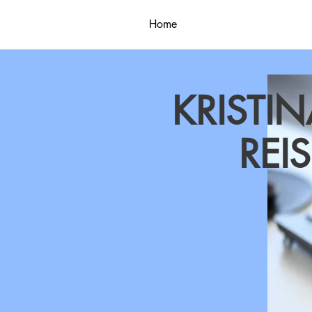
Home
Texte
Kontakt
Im
KRISTI
REI