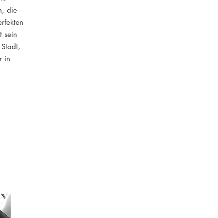
n, die
erfekten
t sein
 Stadt,
r in