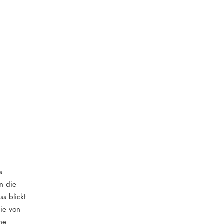
s
n die
s blickt
ie von
ne