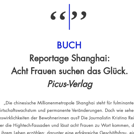
‘‘
’’
BUCH
Reportage Shanghai:
Acht Frauen suchen das Glück.
Picus-Verlag
„Die chinesische Millionenmetropole Shanghai steht für fulminante
rtschaftswachstum und permanente Veränderungen. Doch wie sehe
swirklichkeiten der Bewohnerinnen aus? Die Journalistin Kristina Reis
ter die Hightech-Fassaden und lässt acht Frauen zu Wort kommen, d
ihrem Leben erzählen: darunter eine erfolgreiche Geschäftsfrau, ei